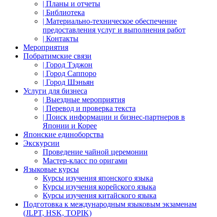
| Планы и отчеты
| Библиотека
| Материально-техническое обеспечение
предоставления услуг и выполнения работ
| Контакты
Мероприятия
Побратимские связи
| Город Тэджон
| Город Саппоро
| Город Шэньян
Услуги для бизнеса
| Выездные мероприятия
| Перевод и проверка текста
| Поиск информации и бизнес-партнеров в
Японии и Корее
Японские единоборства
Экскурсии
Проведение чайной церемонии
Мастер-класс по оригами
Языковые курсы
Курсы изучения японского языка
Курсы изучения корейского языка
Курсы изучения китайского языка
Подготовка к международным языковым экзаменам
(JLPT, HSK, TOPIK)