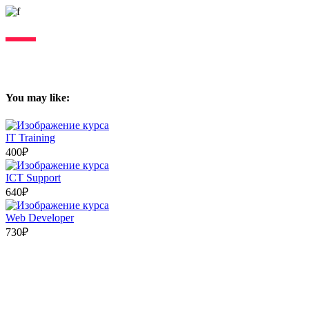
Lorem ipsum dolor sit amet, consectetur adipiscing elit, sed do
eiusmod tempor incididunt ut labore. Excepteur sint lorem cupidatat.
You may like:
IT Training
400₽
ICT Support
640₽
Web Developer
730₽