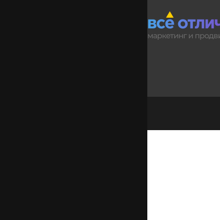
Сибирь-Хоккайдо
История центра
Мероприятия
｜Расписание занятий
Библиотека
Выездные мероприятия
Языковые курсы