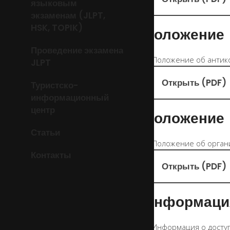
языковым
экзаменам (JLPT,
HSK, TOPIK)
Положение
Проведение экзамена
JLPT
Открыть (PDF)
Туристско-
информационный
центр
Положение
Статьи
Контакты
Открыть (PDF)
Информаци