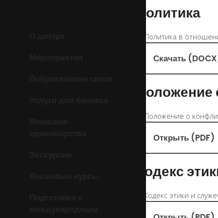
Политика
О центре
Мероприятия
Скачать (DOCX
Побратимские связи
Положение 
Услуги для бизнеса
Японские
единоборства
Открыть (PDF)
Экскурсии
Кодекс этик
Языковые курсы
Подготовка к
международным
Открыть (PDF)